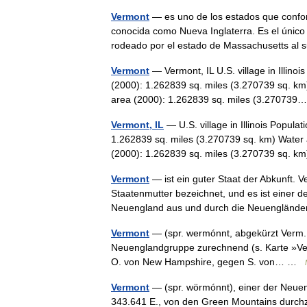
Vermont
— es uno de los estados que confor
conocida como Nueva Inglaterra. Es el único 
rodeado por el estado de Massachusetts a
Vermont
— Vermont, IL U.S. village in Illino
(2000): 1.262839 sq. miles (3.270739 sq. km
area (2000): 1.262839 sq. miles (3.2707
Vermont, IL
— U.S. village in Illinois Popula
1.262839 sq. miles (3.270739 sq. km) Water 
(2000): 1.262839 sq. miles (3.270739 sq.
Vermont
— ist ein guter Staat der Abkunft. 
Staatenmutter bezeichnet, und es ist einer 
Neuengland aus und durch die Neuengländ
Vermont
— (spr. wermónnt, abgekürzt Verm. o
Neuenglandgruppe zurechnend (s. Karte »Vere
O. von New Hampshire, gegen S. von… …
Vermont
— (spr. wörmónnt), einer der Neuen
343.641 E., von den Green Mountains durc