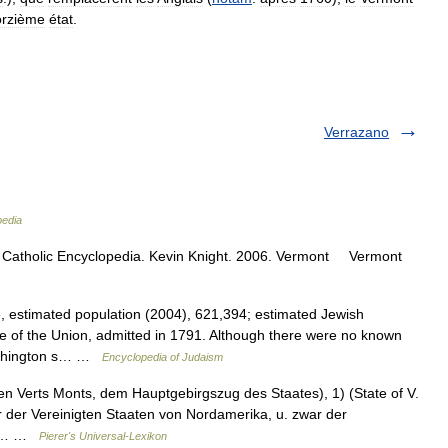
orzième
état
.
Verrazano
pedia
 Catholic Encyclopedia. Kevin Knight. 2006. Vermont Vermont
stimated population (2004), 621,394; estimated Jewish
e of the Union, admitted in 1791. Although there were no known
Washington s… …
Encyclopedia of Judaism
 Verts Monts, dem Hauptgebirgszug des Staates), 1) (State of V.
ner der Vereinigten Staaten von Nordamerika, u. zwar der
Neu… …
Pierer's Universal-Lexikon