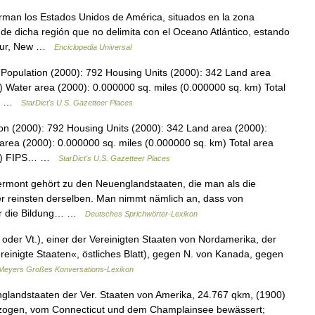
man los Estados Unidos de América, situados en la zona
de dicha región que no delimita con el Oceano Atlántico, estando
l sur, New …
Enciclopedia Universal
is Population (2000): 792 Housing Units (2000): 342 Land area
) Water area (2000): 0.000000 sq. miles (0.000000 sq. km) Total
39… …
StarDict's U.S. Gazetteer Places
tion (2000): 792 Housing Units (2000): 342 Land area (2000):
area (2000): 0.000000 sq. miles (0.000000 sq. km) Total area
 km) FIPS… …
StarDict's U.S. Gazetteer Places
Vermont gehört zu den Neuenglandstaaten, die man als die
der reinsten derselben. Man nimmt nämlich an, dass von
er die Bildung… …
Deutsches Sprichwörter-Lexikon
der Vt.), einer der Vereinigten Staaten von Nordamerika, der
inigte Staaten«, östliches Blatt), gegen N. von Kanada, gegen
Meyers Großes Konversations-Lexikon
glandstaaten der Ver. Staaten von Amerika, 24.767 qkm, (1900)
hzogen, vom Connecticut und dem Champlainsee bewässert;