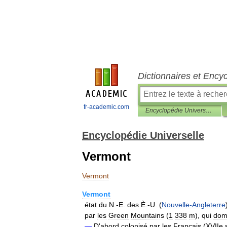
Dictionnaires et Ency
fr-academic.com
Encyclopédie Universelle
Encyclopédie Universelle
Vermont
Vermont
Vermont
état
du
N
.-
E
.
des
È
.-
U
. (
Nouvelle
-
Angleterre
par
les
Green
Mountains
(
1
338
m
),
qui
dom
—
D
'
abord
colonisé
par
les
Français
(
XVIIe