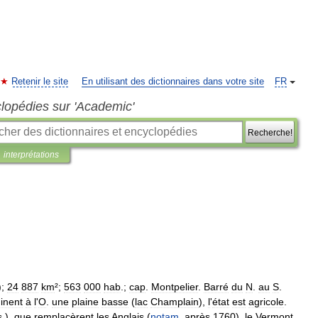
Retenir le site
En utilisant des dictionnaires dans votre site
FR
clopédies sur 'Academic'
Recherche!
interprétations
);
24
887
km
²;
563
000
hab
.;
cap
.
Montpelier
.
Barré
du
N
.
au
S
.
inent
à
l
'
O
.
une
plaine
basse
(
lac
Champlain
),
l
'
état
est
agricole
.
s
.),
que
remplacèrent
les
Anglais
(
notam
.
après
1760
),
le
Vermont