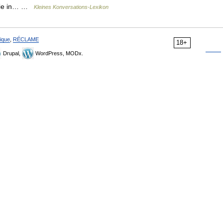
trie in… …
Kleines Konversations-Lexikon
ique
,
RÉCLAME
18+
Drupal,
WordPress, MODx.