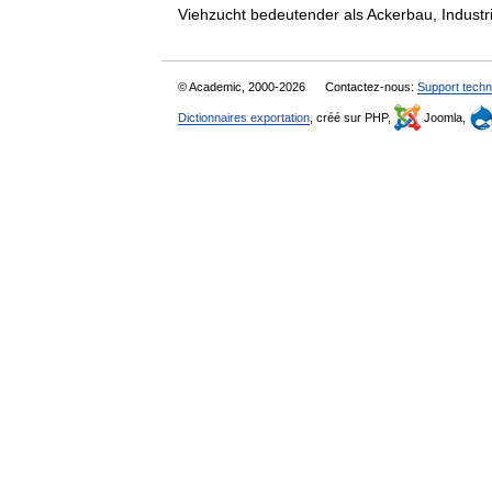
Viehzucht bedeutender als Ackerbau, Indus
© Academic, 2000-2026
Contactez-nous:
Support techn
Dictionnaires exportation
, créé sur PHP,
Joomla,