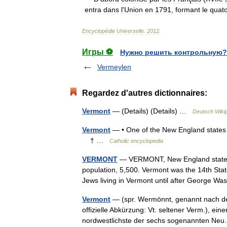
entra
dans
l
'
Union
en
1791
,
formant
le
quat
Encyclopédie
Universelle
.
2012
.
Игры ⚽
Нужно решить контрольную?
Vermeylen
Regardez d'autres dictionnaires:
Vermont
— (Details) (Details) …
Deutsch Wiki
Vermont
— • One of the New England states
† …
Catholic encyclopedia
VERMONT
— VERMONT, New England state, e
population, 5,500. Vermont was the 14th Stat
Jews living in Vermont until after George 
Vermont
— (spr. Wermönnt, genannt nach den
offizielle Abkürzung: Vt. seltener Verm.), ei
nordwestlichste der sechs sogenannten 